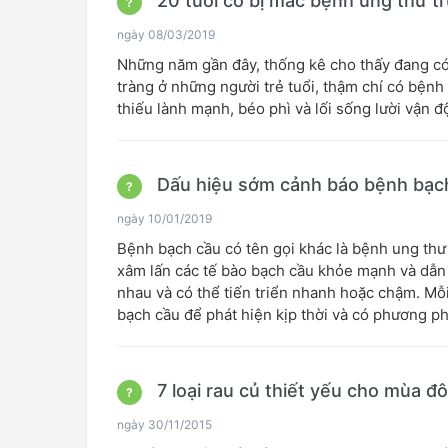
20 tuổi có bị mắc bệnh ung thư t
?
ngày 08/03/2019
Những năm gần đây, thống kê cho thấy đang có
tràng ở những người trẻ tuổi, thậm chí có bện
thiếu lành mạnh, béo phì và lối sống lười vận đ
Dấu hiệu sớm cảnh báo bệnh bạc
?
ngày 10/01/2019
Bệnh bạch cầu có tên gọi khác là bệnh ung thư
xâm lấn các tế bào bạch cầu khỏe mạnh và dẫn
nhau và có thể tiến triển nhanh hoặc chậm. Mỗ
bạch cầu để phát hiện kịp thời và có phương ph
7 loại rau củ thiết yếu cho mùa đ
?
ngày 30/11/2015