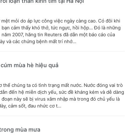
ối loạn thần kinh tim tại Hà Nội
 mệt mỏi do áp lực công việc ngày càng cao. Có đôi khi
bạn cảm thấy khó thở, tức ngực, hồi hộp... Đó là những
ào năm 2007, hãng tin Reuters đã dẫn một báo cáo của
y và các chứng bệnh mất trí nhớ...
 cúm mùa hè hiệu quả
ơ thể chúng ta có tình trạng mất nước. Nước đóng vai trò
ẽ dẫn đến hệ miễn dịch yếu, sức đề kháng kém và dễ dàng
i đoạn này sẽ bị virus xâm nhập mà trong đó chủ yếu là
y, cảm sốt, đau nhức cơ t...
 trong mùa mưa