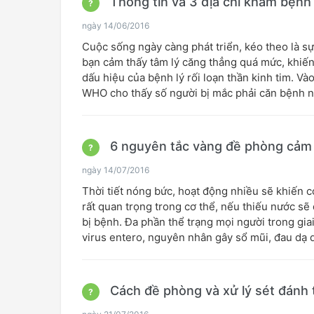
Thông tin và 3 địa chỉ khám bệnh r
?
ngày 14/06/2016
Cuộc sống ngày càng phát triển, kéo theo là sự
bạn cảm thấy tâm lý căng thẳng quá mức, khiến 
dấu hiệu của bệnh lý rối loạn thần kinh tim. V
WHO cho thấy số người bị mắc phải căn bệnh nà
6 nguyên tắc vàng đề phòng cảm
?
ngày 14/07/2016
Thời tiết nóng bức, hoạt động nhiều sẽ khiến c
rất quan trọng trong cơ thể, nếu thiếu nước s
bị bệnh. Đa phần thể trạng mọi người trong gia
virus entero, nguyên nhân gây sổ mũi, đau dạ dà
Cách đề phòng và xử lý sét đánh
?