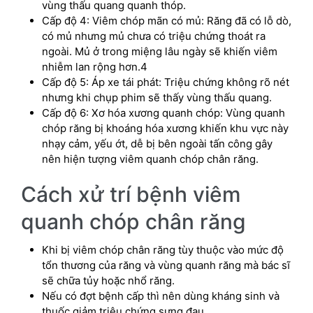
vùng thấu quang quanh thóp.
Cấp độ 4: Viêm chóp mãn có mủ: Răng đã có lỗ dò,
có mủ nhưng mủ chưa có triệu chứng thoát ra
ngoài. Mủ ở trong miệng lâu ngày sẽ khiến viêm
nhiễm lan rộng hơn.4
Cấp độ 5: Áp xe tái phát: Triệu chứng không rõ nét
nhưng khi chụp phim sẽ thấy vùng thấu quang.
Cấp độ 6: Xơ hóa xương quanh chóp: Vùng quanh
chóp răng bị khoáng hóa xương khiến khu vực này
nhạy cảm, yếu ớt, dễ bị bên ngoài tấn công gây
nên hiện tượng viêm quanh chóp chân răng.
Cách xử trí bệnh viêm
quanh chóp chân răng
Khi bị viêm chóp chân răng tùy thuộc vào mức độ
tổn thương của răng và vùng quanh răng mà bác sĩ
sẽ chữa tủy hoặc nhổ răng.
Nếu có đợt bệnh cấp thì nên dùng kháng sinh và
thuốc giảm triệu chứng sưng đau.