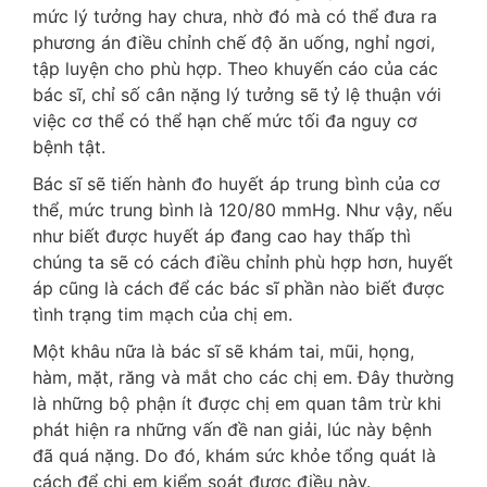
mức lý tưởng hay chưa, nhờ đó mà có thể đưa ra
phương án điều chỉnh chế độ ăn uống, nghỉ ngơi,
tập luyện cho phù hợp. Theo khuyến cáo của các
bác sĩ, chỉ số cân nặng lý tưởng sẽ tỷ lệ thuận với
việc cơ thể có thể hạn chế mức tối đa nguy cơ
bệnh tật.
Bác sĩ sẽ tiến hành đo huyết áp trung bình của cơ
thể, mức trung bình là 120/80 mmHg. Như vậy, nếu
như biết được huyết áp đang cao hay thấp thì
chúng ta sẽ có cách điều chỉnh phù hợp hơn, huyết
áp cũng là cách để các bác sĩ phần nào biết được
tình trạng tim mạch của chị em.
Một khâu nữa là bác sĩ sẽ khám tai, mũi, họng,
hàm, mặt, răng và mắt cho các chị em. Đây thường
là những bộ phận ít được chị em quan tâm trừ khi
phát hiện ra những vấn đề nan giải, lúc này bệnh
đã quá nặng. Do đó, khám sức khỏe tổng quát là
cách để chị em kiểm soát được điều này.