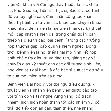
viện Đa khoa với đội ngũ thầy thuốc là các Giáo
sư, Phó Giáo sư, Tiến sĩ, Thạc sĩ, Bác sĩ ... có trình
độ và tay nghề cao, đảm nhận công tác khám,
điều trị bệnh và tư vấn sức khỏe các chuyên khoa
khác nhau. Bệnh viện là nơi triển khai các kỹ thuật
mới, cập nhật và hiện đại trong chẩn đoán, can
thiệp và điều trị các loại bệnh lí trong các trường
hợp thường gặp, cấp cứu và hiểm nghèo. Đồng
thời, bệnh viện là nơi triển khai mô hình kết hợp
chặt chẽ giữa điều trị và đào tạo, giảng dạy và
chuyển giao kỹ thuật cho các đối tượng sinh viên,
học viên sau đại học và các bác sĩ của các cơ sở y
tế của mọi miền trên cả nước.
Bệnh viện Đại học Y với đội ngũ điều dưỡng, kĩ
thuật viên và nhân viên bệnh viện được đào tạo
với trình độ và tay nghệ vững vàng, có trách
nhiệm, luôn luôn hoàn thành tốt các nhiệm vụ, có
thái độ tiếp đón ân cần, thân thiện, nhẹ nhàng,