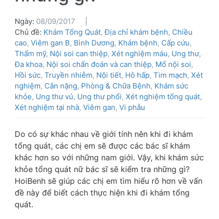
Ngày:
08/09/2017
Chủ đề:
Khám Tổng Quát
,
Địa chỉ khám bệnh
,
Chiều
cao
,
Viêm gan B
,
Bình Dương
,
Khám bệnh
,
Cấp cứu
,
Thẩm mỹ
,
Nội soi can thiệp
,
Xét nghiệm máu
,
Ung thư
,
Đa khoa
,
Nội soi chẩn đoán và can thiệp
,
Mổ nội soi
,
Hồi sức
,
Truyền nhiễm
,
Nội tiết
,
Hô hấp
,
Tim mạch
,
Xét
nghiệm
,
Cân nặng
,
Phòng & Chữa Bệnh
,
Khám sức
khỏe
,
Ung thư vú
,
Ung thư phổi
,
Xét nghiệm tổng quát
,
Xét nghiệm tại nhà
,
Viêm gan
,
Vi phẫu
Do có sự khác nhau về giới tính nên khi đi khám
tổng quát, các chị em sẽ được các bác sĩ khám
khác hơn so với những nam giới. Vậy, khi khám sức
khỏe tổng quát nữ bác sĩ sẽ kiểm tra những gì?
HoiBenh sẽ giúp các chị em tìm hiểu rõ hơn về vấn
đề này để biết cách thực hiện khi đi khám tổng
quát.