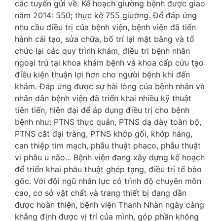
các tuyến gửi về. Kế hoạch giường bệnh được giao
năm 2014: 550; thực kê 755 giường. Để đáp ứng
nhu cầu điều trị của bệnh viện, bệnh viện đã tiến
hành cải tạo, sửa chữa, bố trí lại mặt bằng và tổ
chức lại các quy trình khám, điều trị bệnh nhân
ngoại trú tại khoa khám bệnh và khoa cấp cứu tạo
điều kiện thuận lợi hơn cho người bệnh khi đến
khám. Đáp ứng được sự hài lòng của bệnh nhân và
nhân dân bệnh viện đã triển khai nhiều kỹ thuật
tiên tiến, hiện đại để áp dụng điều trị cho bệnh
bệnh như: PTNS thực quản, PTNS dạ dày toàn bộ,
PTNS cắt đại tràng, PTNS khớp gối, khớp háng,
can thiệp tim mạch, phẫu thuật phaco, phẫu thuật
vi phẫu u não... Bệnh viện đang xây dựng kế hoạch
để triển khai phẫu thuật ghép tạng, điều trị tế bào
gốc. Với đội ngũ nhân lực có trình độ chuyên môn
cao, cơ sở vật chất và trang thiết bị đang dần
được hoàn thiện, bệnh viện Thanh Nhàn ngày càng
khẳng định được vị trí của mình, góp phần không