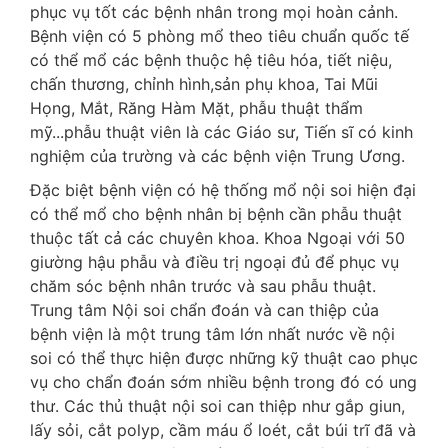
phục vụ tốt các bệnh nhân trong mọi hoàn cảnh.
Bệnh viện có 5 phòng mổ theo tiêu chuẩn quốc tế
có thể mổ các bệnh thuộc hệ tiêu hóa, tiết niệu,
chấn thương, chỉnh hình,sản phụ khoa, Tai Mũi
Họng, Mắt, Răng Hàm Mặt, phẫu thuật thẩm
mỹ...phẫu thuật viên là các Giáo sư, Tiến sĩ có kinh
nghiệm của trường và các bệnh viện Trung Ương.
Đặc biệt bệnh viện có hệ thống mổ nội soi hiện đại
có thể mổ cho bệnh nhân bị bệnh cần phẫu thuật
thuộc tất cả các chuyên khoa. Khoa Ngoại với 50
giường hậu phẫu và điều trị ngoại đủ để phục vụ
chăm sóc bệnh nhân trước và sau phẫu thuật.
Trung tâm Nội soi chẩn đoán và can thiệp của
bệnh viện là một trung tâm lớn nhất nước về nội
soi có thể thực hiện được những kỹ thuật cao phục
vụ cho chẩn đoán sớm nhiều bệnh trong đó có ung
thư. Các thủ thuật nội soi can thiệp như gắp giun,
lấy sỏi, cắt polyp, cầm máu ổ loét, cắt búi trĩ đã và