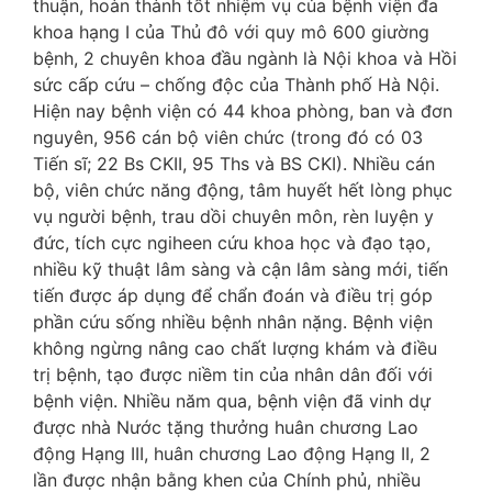
thuận, hoàn thành tốt nhiệm vụ của bệnh viện đa
khoa hạng I của Thủ đô với quy mô 600 giường
bệnh, 2 chuyên khoa đầu ngành là Nội khoa và Hồi
sức cấp cứu – chống độc của Thành phố Hà Nội.
Hiện nay bệnh viện có 44 khoa phòng, ban và đơn
nguyên, 956 cán bộ viên chức (trong đó có 03
Tiến sĩ; 22 Bs CKII, 95 Ths và BS CKI). Nhiều cán
bộ, viên chức năng động, tâm huyết hết lòng phục
vụ người bệnh, trau dồi chuyên môn, rèn luyện y
đức, tích cực ngiheen cứu khoa học và đạo tạo,
nhiều kỹ thuật lâm sàng và cận lâm sàng mới, tiến
tiến được áp dụng để chẩn đoán và điều trị góp
phần cứu sống nhiều bệnh nhân nặng. Bệnh viện
không ngừng nâng cao chất lượng khám và điều
trị bệnh, tạo được niềm tin của nhân dân đối với
bệnh viện. Nhiều năm qua, bệnh viện đã vinh dự
được nhà Nước tặng thưởng huân chương Lao
động Hạng III, huân chương Lao động Hạng II, 2
lần được nhận bằng khen của Chính phủ, nhiều