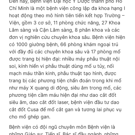
Đến nay, Bệnh viện Đại học Y Dược thành phố Hồ
Chí Minh là một bệnh viện công lập đa khoa hạng I
hoạt động theo mô hình tiên tiến kết hợp Trường –
Viện, gồm 3 cơ sở, 11 phòng chức năng, 27 Khoa
Lâm sàng và Cận Lâm sàng, 8 phân khoa và các
đơn vị nghiên cứu chuyên khoa sâu. Bệnh viện hiện
có 1000 giường bệnh, 66 phòng khám ngoại trú
với đầy đủ các chuyên khoa sâu và 17 phòng mổ
được trang bị hiện đại: nhiều máy phẫu thuật nội
soi, kính hiển vi phẫu thuật dùng mổ u tủy, nối
mạch máu thần kinh, phẫu thuật tạo hình, được
trang bị các phương tiện chẩn đoán trong khi mổ
như máy X quang di động, siêu âm trong mổ, các
phương tiện cầm máu hiện đại như dao cắt đốt
siêu âm, dao cắt đốt laser, bệnh viện đầu tư dao
cắt đốt Cusa để mổ cắt gan và tương lai phục vụ
cho mổ ghép gan.
Bệnh viện có đội ngũ chuyên môn Bệnh viện là
những Giáo sư, Tiến sĩ, Bác sĩ đầu ngành, những