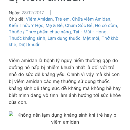
Ngày:
28/12/2017
Chủ đề:
Viêm Amiđan
,
Trẻ em
,
Chữa viêm Amidan
,
Kiến Thức Y Học
,
Mẹ & Bé
,
Chăm Sóc Bé
,
Ho có đờm
,
Thuốc / Thực phẩm chức năng
,
Tai - Mũi - Họng
,
Thuốc kháng sinh
,
Lạm dụng thuốc
,
Mệt mỏi
,
Thở khò
khè
,
Diệt khuẩn
Viêm amidan là bệnh lý nguy hiểm thường gặp do
đường hô hấp bị nhiễm khuẩn nhất là đối với trẻ
nhỏ do sức đề kháng yếu. Chính vì vậy mà khi con
bị viêm amidan các mẹ thường sử dụng thuốc
kháng sinh để tăng sức đề kháng mà không hề hay
biết mình đang vô tình làm ảnh hưởng tới sức khỏe
của con.