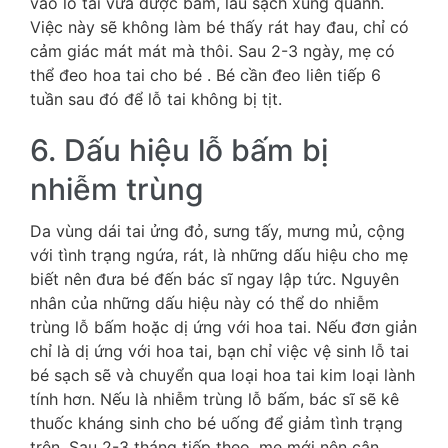
vào lỗ tai vừa được bấm, lau sạch xung quanh.
Việc này sẽ không làm bé thấy rát hay đau, chỉ có
cảm giác mát mát mà thôi. Sau 2-3 ngày, mẹ có
thể đeo hoa tai cho bé . Bé cần đeo liên tiếp 6
tuần sau đó để lỗ tai không bị tịt.
6. Dấu hiệu lỗ bấm bị
nhiễm trùng
Da vùng dái tai ửng đỏ, sưng tấy, mưng mủ, cộng
với tình trạng ngứa, rát, là những dấu hiệu cho mẹ
biết nên đưa bé đến bác sĩ ngay lập tức. Nguyên
nhân của những dấu hiệu này có thể do nhiễm
trùng lỗ bấm hoặc dị ứng với hoa tai. Nếu đơn giản
chỉ là dị ứng với hoa tai, bạn chỉ việc vệ sinh lỗ tai
bé sạch sẽ và chuyển qua loại hoa tai kim loại lành
tính hơn. Nếu là nhiễm trùng lỗ bấm, bác sĩ sẽ kê
thuốc kháng sinh cho bé uống để giảm tình trạng
trên. Sau 2-3 tháng tiếp theo, mẹ mới nên cân