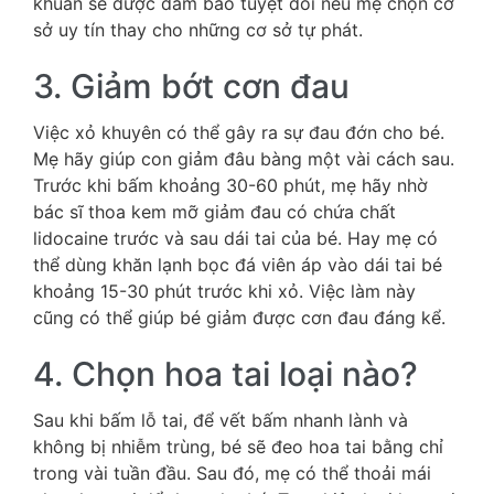
khuẩn sẽ được đảm bảo tuyệt đối nếu mẹ chọn cơ
sở uy tín thay cho những cơ sở tự phát.
3. Giảm bớt cơn đau
Việc xỏ khuyên có thể gây ra sự đau đớn cho bé.
Mẹ hãy giúp con giảm đâu bàng một vài cách sau.
Trước khi bấm khoảng 30-60 phút, mẹ hãy nhờ
bác sĩ thoa kem mỡ giảm đau có chứa chất
lidocaine trước và sau dái tai của bé. Hay mẹ có
thể dùng khăn lạnh bọc đá viên áp vào dái tai bé
khoảng 15-30 phút trước khi xỏ. Việc làm này
cũng có thể giúp bé giảm được cơn đau đáng kể.
4. Chọn hoa tai loại nào?
Sau khi bấm lỗ tai, để vết bấm nhanh lành và
không bị nhiễm trùng, bé sẽ đeo hoa tai bằng chỉ
trong vài tuần đầu. Sau đó, mẹ có thể thoải mái