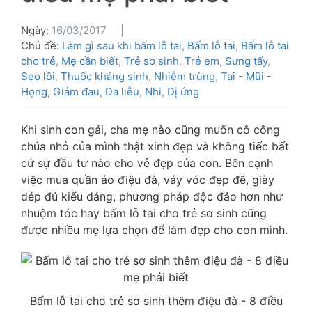
Ngày:
16/03/2017
Chủ đề:
Làm gì sau khi bấm lỗ tai
,
Bấm lỗ tai
,
Bấm lỗ tai
cho trẻ
,
Mẹ cần biết
,
Trẻ sơ sinh
,
Trẻ em
,
Sưng tấy
,
Sẹo lồi
,
Thuốc kháng sinh
,
Nhiễm trùng
,
Tai - Mũi -
Họng
,
Giảm đau
,
Da liễu
,
Nhi
,
Dị ứng
Khi sinh con gái, cha mẹ nào cũng muốn cô công
chúa nhỏ của mình thật xinh đẹp và không tiếc bất
cứ sự đầu tư nào cho vẻ đẹp của con. Bên cạnh
việc mua quần áo điệu đà, váy vóc đẹp đẽ, giày
dép đủ kiểu dáng, phương pháp độc đáo hơn như
nhuộm tóc hay bấm lỗ tai cho trẻ sơ sinh cũng
được nhiều mẹ lựa chọn để làm đẹp cho con mình.
Bấm lỗ tai cho trẻ sơ sinh thêm điệu đà - 8 điều